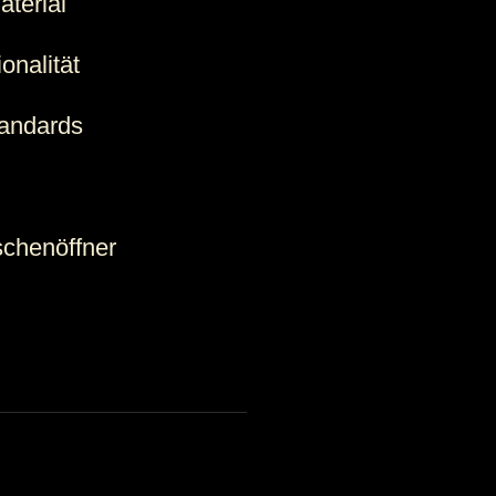
aterial
onalität
tandards
aschenöffner