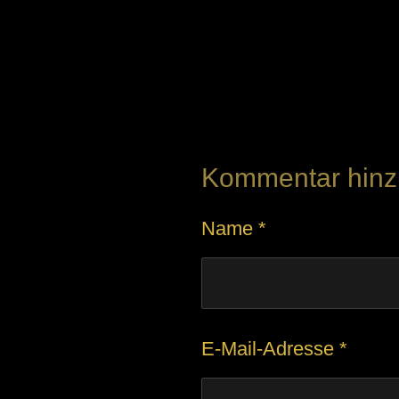
B
e
w
e
Kommentar hinz
r
t
Name *
u
n
g
:
E-Mail-Adresse *
5
S