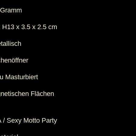
 Gramm
x H
13 x 3.5 x 2.5 cm
tallisch
chenöffner
u Masturbiert
gnetischen Flächen
A / Sexy Motto Party