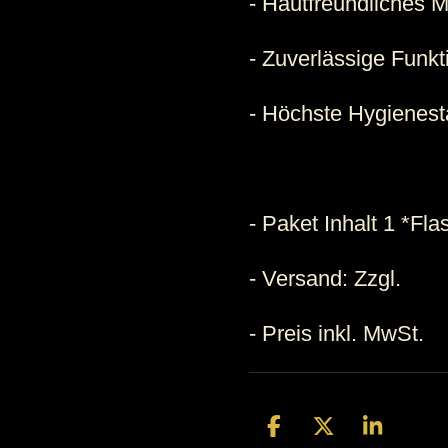
- Hautfreundliches M
- Zuverlässige Funkti
- Höchste Hygienes
- Paket Inhalt 1 *Fl
- Versand: Zzgl.
- Preis inkl. MwSt.
T
T
T