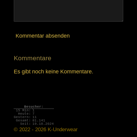
e
Kommentar absenden
Kommentare
Es gibt noch keine Kommentare.
Besucher:
15 Min:
1
Heute:
7
Gestern:
11
Gesamt:
81.141
Seit:
19.10.2024
© 2022 - 2026 K-Underwear