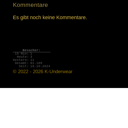
Kommentare
Es gibt noch keine Kommentare.
Besucher:
15 Min:
1
Heute:
3
Gestern:
11
Gesamt:
81.189
Seit:
19.10.2024
© 2022 - 2026 K-Underwear