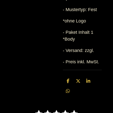
- Mustertyp: Fest
*ohne Logo
- Paket Inhalt 1
*Body
- Versand:
zzgl.
- Preis inkl. MwSt.
T
T
T
e
e
e
i
i
i
T
l
l
l
e
e
e
e
i
n
n
n
l
e
B
B