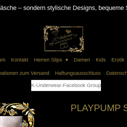
Wäsche – sondern stylische Designs, bequeme 
um
Kontakt
Herren Slips
Damen
Kids
Erotik
mationen zum Versand
Haftungsausschluss
Datensch
K-Underwear-Facebook Group
PLAYPUMP S