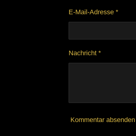
:
E-Mail-Adresse *
5
S
t
e
Nachricht *
r
n
e
Kommentar absenden