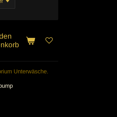
 den
nkorb
rium Unterwäsche.
ypump