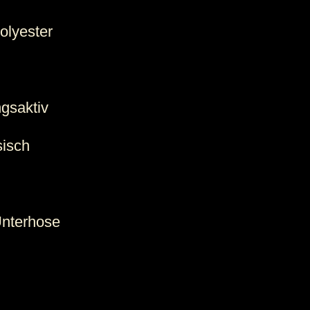
Polyester
ngsaktiv
sisch
 Unterhose