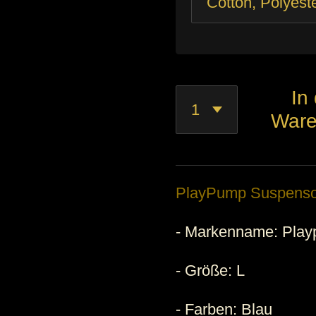
In
Ware
PlayPump Suspenso
- Markenname: Pla
- Größe: L
- Farben: Blau