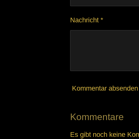
t
e
Nachricht *
r
n
e
Kommentar absenden
Kommentare
Es gibt noch keine Ko