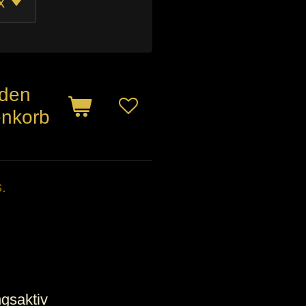
 den
nkorb
.
ngsaktiv