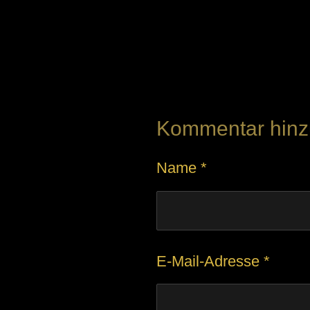
B
e
w
e
Kommentar hinz
r
t
Name *
u
n
g
:
E-Mail-Adresse *
5
S