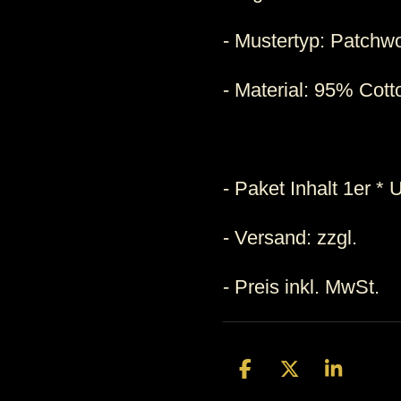
- Mustertyp: Patchw
- Material: 95% Cot
- Paket Inhalt 1er *
- Versand:
zzgl.
- Preis inkl. MwSt.
T
T
T
e
e
e