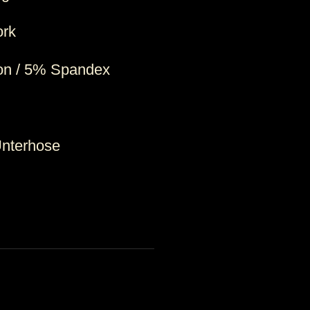
ork
ton / 5% Spandex
 Unterhose