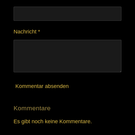
5
n
d
S
e
t
n
e
Nachricht *
r
n
e
Kommentar absenden
Kommentare
Es gibt noch keine Kommentare.