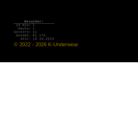
Besucher:
15 Min:
1
Heute:
1
Gestern:
11
Gesamt:
81.176
Seit:
19.10.2024
© 2022 - 2026 K-Underwear