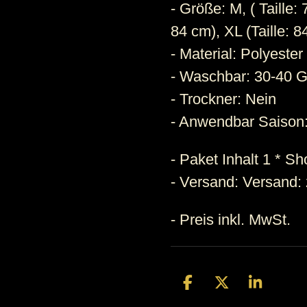
- Größe: M, ( Taille: 
84 cm), XL (Taille: 
- Material: Polyester
- Waschbar: 30-40 
- Trockner: Nein
- Anwendbar Saiso
- Paket Inhalt 1 * Sh
- Versand: Versand: 
- Preis inkl. MwSt.
T
T
T
e
e
e