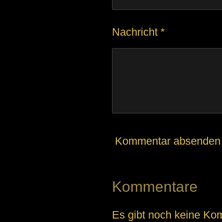
9
3
Nachricht *
8
4
6
1
5
3
8
Kommentar absenden
4
6
Kommentare
1
5
Es gibt noch keine Ko
S