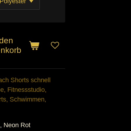
 den
nkorb
h Shorts schnell
, Fitnessstudio,
orts, Schwimmen,
, Neon Rot