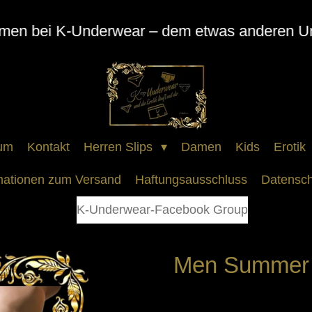
mmen bei K-Underwear – dem etwas anderen U
um
Kontakt
Herren Slips
Damen
Kids
Erotik
mationen zum Versand
Haftungsausschluss
Datensch
K-Underwear-Facebook Group
Men Summer 