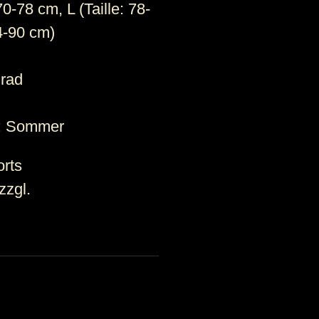
70-78 cm, L (Taille: 78-
84-90 cm)
Grad
n: Sommer
orts
zzgl.